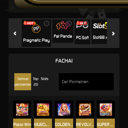
i
i
i
i
i
Facha
Fat Panda
Slot88 x PP
PG Soft
Pragmatic Play
FACHAI
Semua
Top
Slots
permainan
20
Poker Win
MUSCLE FORTUNE CAT
GOLDEN IDOL
REVOLVER HARE
SUPER ELEMENTS 2