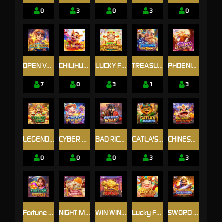
0
3
0
3
0
OPEN VAULT
CHILIHUAHUA
LUCKY FORTUNES
TREASURES OF ODIN
PHOENIX FEVER
7
0
3
1
3
LEGEND OF INCA
CYBER GOD OF FORTUNE⁺
BAD RICH WOLF
CATLA'S MONEY MACHINE
CHINESE NEW YEAR 2
0
0
0
3
3
Fortune Goddess
NIGHT MARKET
WIN WIN NEKO
Lucky Fortune 3x3
SWORD OF KING