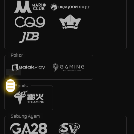
Poker
Tap!
E-Sports
Sabung Ayam