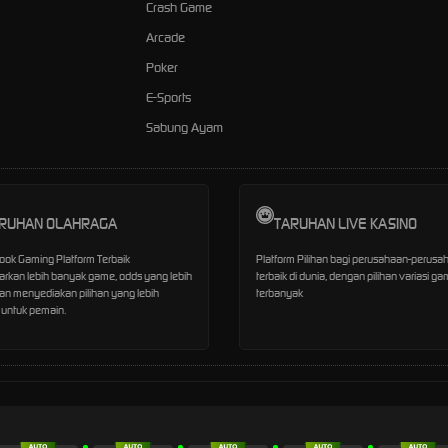
Crash Game
Arcade
Poker
E-Sports
Sabung Ayam
RUHAN OLAHRAGA
TARUHAN LIVE KASINO
ook Gaming Platform Terbaik
Platform Pilihan bagi perusahaan-perusa
kan lebih banyak game, odds yang lebih
terbaik di dunia, dengan pilihan variasi g
 dan menyediakan pilihan yang lebih
terbanyak
untuk pemain.