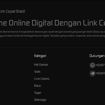
nk Cepat Stabil
 Online Digital Dengan Link Ce
 dikenal karena menghadirkan akses super cepat dengan koneksi yang sangat stabil. Didukung ole
na saat menikmati berbagai hiburan digital. Tampilan yang modern, responsif, serta ramah pen
Kategori
Dukungan
Hot Games
+6287
Slots
+6281
Live Casino
Race
Togel
Olahraga