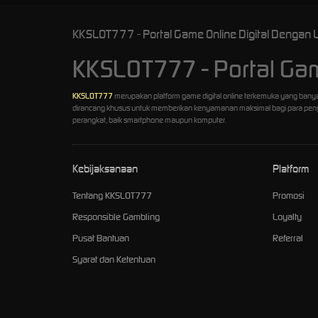
KKSLOT777 - Portal Game Online Digital Dengan Li
KKSLOT777 - Portal Game
KKSLOT777
merupakan platform game digital online terkemuka yang banyak
dirancang khusus untuk memberikan kenyamanan maksimal bagi para penggu
perangkat, baik smartphone maupun komputer.
Kebijaksanaan
Platform
Tentang KKSLOT777
Promosi
Responsible Gambling
Loyalty
Pusat Bantuan
Referral
Syarat dan Ketentuan