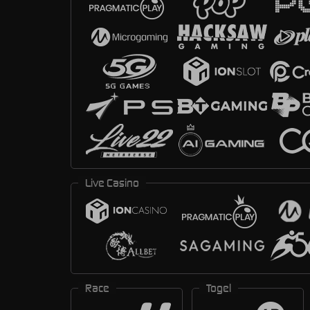
Live Casino
Race
Togel