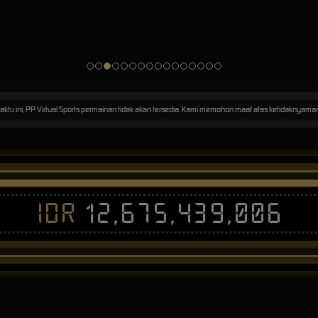
PP Virtual Sports permainan tidak akan tersedia. Kami memohon maaf atas ketidaknyamanan yang
IDR
12,675,439,006