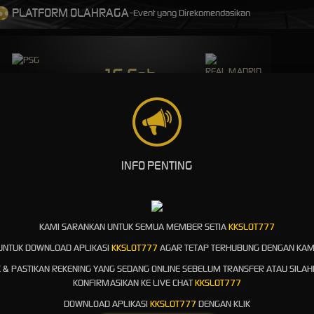
PLATFORM OLAHRAGA-
Event yang Direkomendasikan
16 Feb
03.00.00
Liga Champions UEFA
PSG
REAL.MADRID
INFO PENTING
16 Feb
03.00.00
Liga Champions UEFA
SPORTING.GIJON
MANCHESTER.CITY
KAMI SARANKAN UNTUK SEMUA MEMBER SETIA
KKSLOT777
UNTUK DOWNLOAD APLIKASI
KKSLOT777
AGAR TETAP TERHUBUNG DENGAN KAM
 & PASTIKAN REKENING YANG SEDANG ONLINE SEBELUM TRANSFER ATAU SILA
KONFIRMASIKAN KE LIVE CHAT
KKSLOT777
UNDUH APLIK
DOWNLOAD APLIKASI
KKSLOT777
DENGAN KLIK