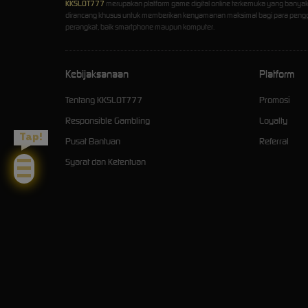
KKSLOT777
merupakan platform game digital online terkemuka yang banyak d
dirancang khusus untuk memberikan kenyamanan maksimal bagi para pengguna
perangkat, baik smartphone maupun komputer.
Kebijaksanaan
Platform
Tentang KKSLOT777
Promosi
Responsible Gambling
Loyalty
Tap!
Pusat Bantuan
Referral
Syarat dan Ketentuan