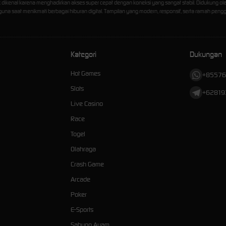
ikenal karena menghadirkan akses super cepat dengan koneksi yang sangat stabil. Didukung oleh
 saat menikmati berbagai hiburan digital. Tampilan yang modern, responsif, serta ramah peng
Kategori
Dukungan
Hot Games
+8557
Slots
+62819
Live Casino
Race
Togel
Olahraga
Crash Game
Arcade
Poker
E-Sports
Sabung Ayam