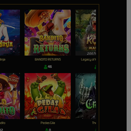
inja
BANDITO RETURNS
Legacy of Kong Maxways
9
46
52
dito
Pedas Gila
The Crypt
32
0
17